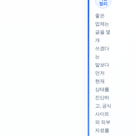
정리
좋은
업체는
글을 몇
개
쓰겠다
는
말보다
먼저
현재
상태를
진단하
고, 공식
사이트
와 외부
자료를